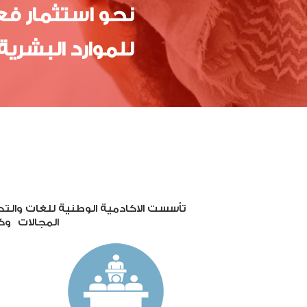
نحو استثمار فع
للموارد البشرية
تأسست الاكادمية الوطنية للغات والت
المجالات وك