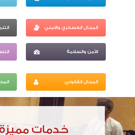
المجال العسكري والامني
التنم
الأمن والسلامة
التس
المجال القانوني
المج
خدمات مميزة