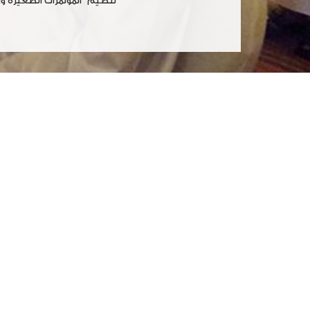
تنظيم المؤتمرات الصغيرة وا
cked By Tempix 0day
 Jembot Mawot Pejuh Muncrat Dadi Anak
أكتوبر
cache
14
تنفيذ البرنامج التدريبي