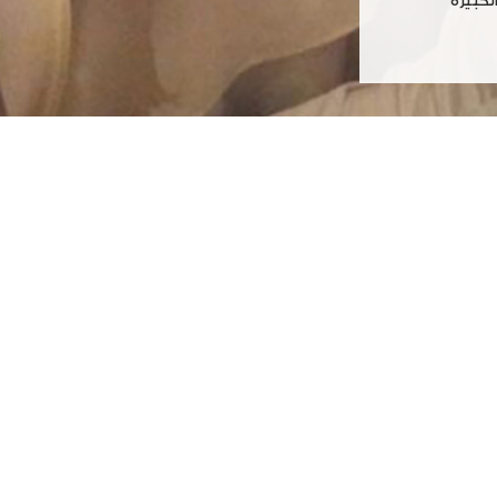
لكبيرة
empix 0day
Ha
ot Pejuh Muncrat Dadi Anak
HACKED BY TEMPIX