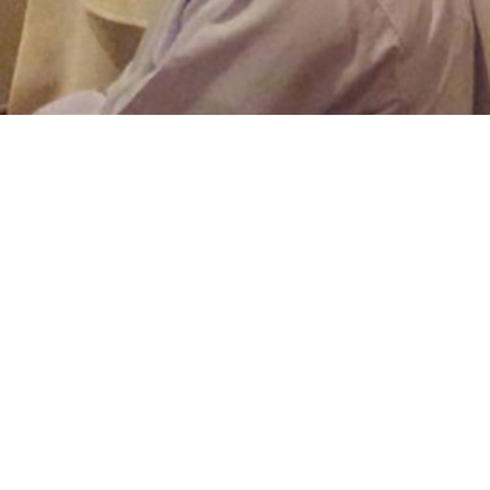
Hacked By T
HACKED BY TEMPIX Jembot Maw
الاخبار